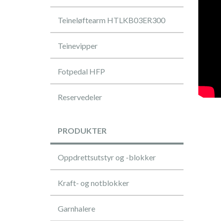
Teineløftearm HTLKB03ER300
Teinevipper
Fotpedal HFP
Reservedeler
PRODUKTER
Oppdrettsutstyr og -blokker
Kraft- og notblokker
Garnhalere