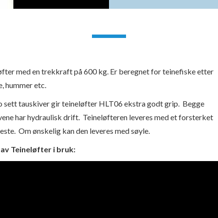
øfter med en trekkraft på 600 kg. Er beregnet for teinefiske etter
, hummer etc.
 sett tauskiver gir teineløfter HLT06 ekstra godt grip. Begge
vene har hydraulisk drift. Teineløfteren leveres med et forsterket
este. Om ønskelig kan den leveres med søyle.
av Teineløfter i bruk: