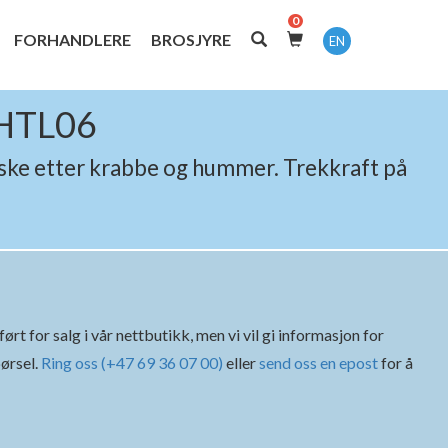
0
FORHANDLERE
BROSJYRE
EN
 HTL06
iske etter krabbe og hummer. Trekkraft på
rt for salg i vår nettbutikk, men vi vil gi informasjon for
ørsel.
Ring oss (+47 69 36 07 00)
eller
send oss en epost
for å