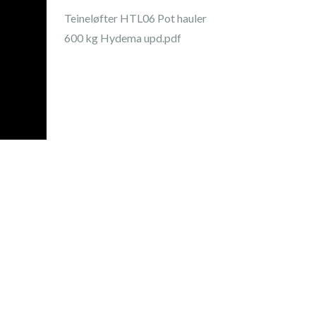
Teineløfter HTL06 Pot hauler
600 kg Hydema upd.pdf