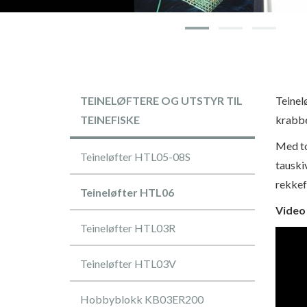
TEINELØFTERE OG UTSTYR TIL
Teinel
TEINEFISKE
krabbe
Med to
Teineløfter HTL05-08S
tauski
rekkef
Teineløfter HTL06
Video 
Teineløfter HTL03R
Teineløfter HTL03V
Hobbyblokk KB03ER200