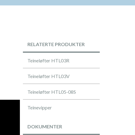
RELATERTE PRODUKTER
Teineløfter HTL03R
Teineløfter HTL03V
Teineløfter HTL05-08S
Teinevipper
DOKUMENTER